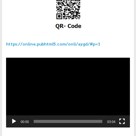
https://online.pubhtml5.com/onli/aygd/#p=1
ตัว
เล่น
ไฟล์
วิดีโอ
00:00
03:04