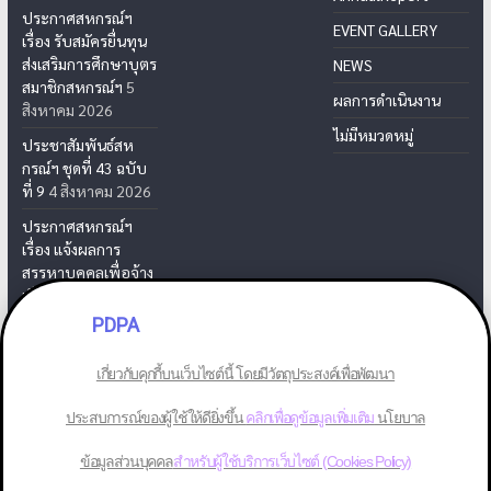
ประกาศสหกรณ์ฯ
EVENT GALLERY
เรื่อง รับสมัครยื่นทุน
ส่งเสริมการศึกษาบุตร
NEWS
สมาชิกสหกรณ์ฯ
5
ผลการดำเนินงาน
สิงหาคม 2026
ไม่มีหมวดหมู่
ประชาสัมพันธ์สห
กรณ์ฯ ชุดที่ 43 ฉบับ
ที่ 9
4 สิงหาคม 2026
ประกาศสหกรณ์ฯ
เรื่อง แจ้งผลการ
สรรหาบุคคลเพื่อจ้าง
เป็นเจ้าหน้าที่สห
กรณ์ฯ
31 กรกฎาคม
PDPA
2026
เกี่ยวกับคุกกี้บนเว็บไซต์นี้ โดยมีวัตถุประสงค์เพื่อพัฒนา
ประสบการณ์ของผู้ใช้ให้ดียิ่งขึ้น
คลิกเพื่อดูข้อมูลเพิ่มเติม
นโยบาล
Copyright © 2026
สหกรณ์ออมทรัพย์พนักงานยาสูบ จำกัด
. All rights
ข้อมูลส่วนบุคคล
สำหรับผู้ใช้บริการเว็บไซต์ (Cookies Policy)
reserved.
Theme: ColorMag by
ThemeGrill
. Powered by
WordPress
.