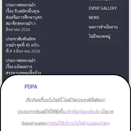
ประกาศสหกรณ์ฯ
EVENT GALLERY
เรื่อง รับสมัครยื่นทุน
ส่งเสริมการศึกษาบุตร
NEWS
สมาชิกสหกรณ์ฯ
5
ผลการดำเนินงาน
สิงหาคม 2026
ไม่มีหมวดหมู่
ประชาสัมพันธ์สห
กรณ์ฯ ชุดที่ 43 ฉบับ
ที่ 9
4 สิงหาคม 2026
ประกาศสหกรณ์ฯ
เรื่อง แจ้งผลการ
สรรหาบุคคลเพื่อจ้าง
เป็นเจ้าหน้าที่สห
กรณ์ฯ
31 กรกฎาคม
PDPA
2026
เกี่ยวกับคุกกี้บนเว็บไซต์นี้ โดยมีวัตถุประสงค์เพื่อพัฒนา
ประสบการณ์ของผู้ใช้ให้ดียิ่งขึ้น
คลิกเพื่อดูข้อมูลเพิ่มเติม
นโยบาล
Copyright © 2026
สหกรณ์ออมทรัพย์พนักงานยาสูบ จำกัด
. All rights
ข้อมูลส่วนบุคคล
สำหรับผู้ใช้บริการเว็บไซต์ (Cookies Policy)
reserved.
Theme: ColorMag by
ThemeGrill
. Powered by
WordPress
.