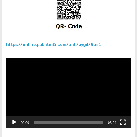
https://online.pubhtml5.com/onli/aygd/#p=1
ตัว
เล่น
ไฟล์
วิดีโอ
00:00
03:04