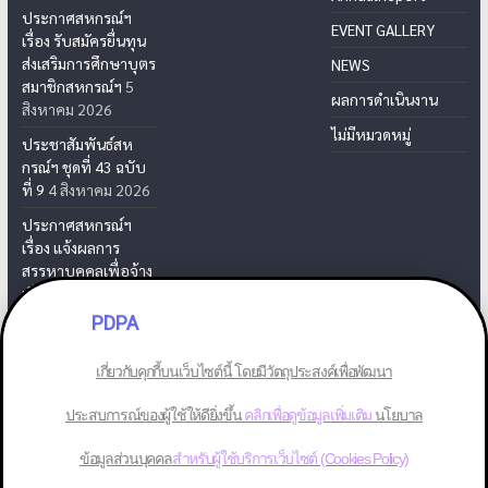
ประกาศสหกรณ์ฯ
EVENT GALLERY
เรื่อง รับสมัครยื่นทุน
ส่งเสริมการศึกษาบุตร
NEWS
สมาชิกสหกรณ์ฯ
5
ผลการดำเนินงาน
สิงหาคม 2026
ไม่มีหมวดหมู่
ประชาสัมพันธ์สห
กรณ์ฯ ชุดที่ 43 ฉบับ
ที่ 9
4 สิงหาคม 2026
ประกาศสหกรณ์ฯ
เรื่อง แจ้งผลการ
สรรหาบุคคลเพื่อจ้าง
เป็นเจ้าหน้าที่สห
กรณ์ฯ
31 กรกฎาคม
PDPA
2026
เกี่ยวกับคุกกี้บนเว็บไซต์นี้ โดยมีวัตถุประสงค์เพื่อพัฒนา
ประสบการณ์ของผู้ใช้ให้ดียิ่งขึ้น
คลิกเพื่อดูข้อมูลเพิ่มเติม
นโยบาล
Copyright © 2026
สหกรณ์ออมทรัพย์พนักงานยาสูบ จำกัด
. All rights
ข้อมูลส่วนบุคคล
สำหรับผู้ใช้บริการเว็บไซต์ (Cookies Policy)
reserved.
Theme: ColorMag by
ThemeGrill
. Powered by
WordPress
.