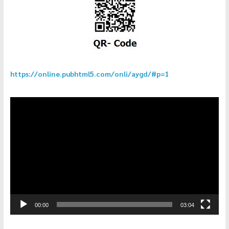
https://online.pubhtml5.com/onli/aygd/#p=1
ตัว
เล่น
ไฟล์
วิดีโอ
00:00
03:04