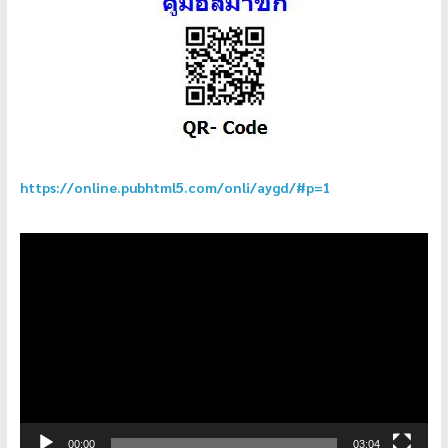
https://online.pubhtml5.com/onli/aygd/#p=1
ตัว
เล่น
ไฟล์
วิดีโอ
00:00
03:04