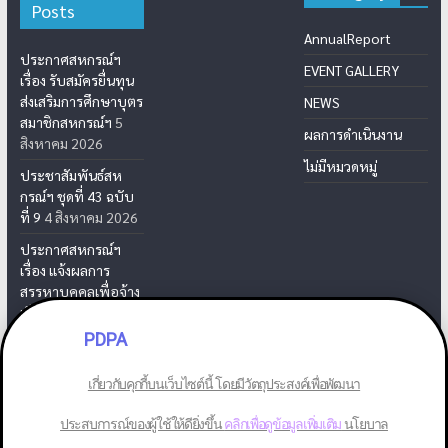
Posts
AnnualReport
ประกาศสหกรณ์ฯ
EVENT GALLERY
เรื่อง รับสมัครยื่นทุน
ส่งเสริมการศึกษาบุตร
NEWS
สมาชิกสหกรณ์ฯ
5
ผลการดำเนินงาน
สิงหาคม 2026
ไม่มีหมวดหมู่
ประชาสัมพันธ์สห
กรณ์ฯ ชุดที่ 43 ฉบับ
ที่ 9
4 สิงหาคม 2026
ประกาศสหกรณ์ฯ
เรื่อง แจ้งผลการ
สรรหาบุคคลเพื่อจ้าง
เป็นเจ้าหน้าที่สห
กรณ์ฯ
31 กรกฎาคม
PDPA
2026
เกี่ยวกับคุกกี้บนเว็บไซต์นี้ โดยมีวัตถุประสงค์เพื่อพัฒนา
ประสบการณ์ของผู้ใช้ให้ดียิ่งขึ้น
คลิกเพื่อดูข้อมูลเพิ่มเติม
นโยบาล