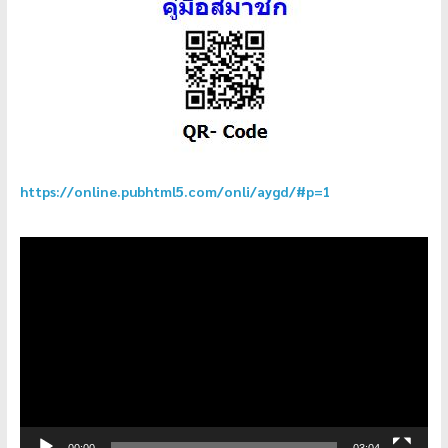
https://online.pubhtml5.com/onli/aygd/#p=1
ตัว
เล่น
ไฟล์
วิดีโอ
00:00
03:04