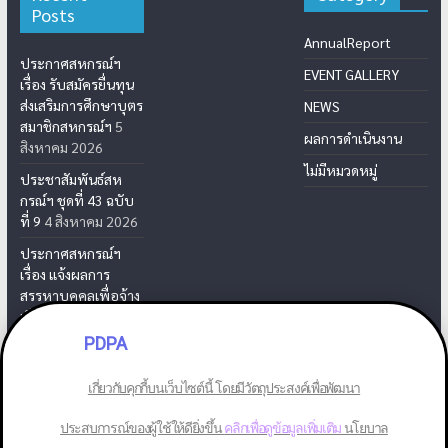
Posts
AnnualReport
ประกาศสหกรณ์ฯ
EVENT GALLERY
เรื่อง รับสมัครยื่นทุน
ส่งเสริมการศึกษาบุตร
NEWS
สมาชิกสหกรณ์ฯ
5
ผลการดำเนินงาน
สิงหาคม 2026
ไม่มีหมวดหมู่
ประชาสัมพันธ์สห
กรณ์ฯ ชุดที่ 43 ฉบับ
ที่ 9
4 สิงหาคม 2026
ประกาศสหกรณ์ฯ
เรื่อง แจ้งผลการ
สรรหาบุคคลเพื่อจ้าง
เป็นเจ้าหน้าที่สห
กรณ์ฯ
31 กรกฎาคม
PDPA
2026
เกี่ยวกับคุกกี้บนเว็บไซต์นี้ โดยมีวัตถุประสงค์เพื่อพัฒนา
ประสบการณ์ของผู้ใช้ให้ดียิ่งขึ้น
คลิกเพื่อดูข้อมูลเพิ่มเติม
นโยบาล