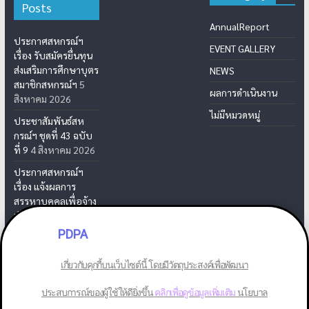
Posts
AnnualReport
ประกาศสหกรณ์ฯ
EVENT GALLERY
เรื่อง รับสมัครยื่นทุน
ส่งเสริมการศึกษาบุตร
NEWS
สมาชิกสหกรณ์ฯ
5
ผลการดำเนินงาน
สิงหาคม 2026
ไม่มีหมวดหมู่
ประชาสัมพันธ์สห
กรณ์ฯ ชุดที่ 43 ฉบับ
ที่ 9
4 สิงหาคม 2026
ประกาศสหกรณ์ฯ
เรื่อง แจ้งผลการ
สรรหาบุคคลเพื่อจ้าง
เป็นเจ้าหน้าที่สห
กรณ์ฯ
31 กรกฎาคม
PDPA
2026
เกี่ยวกับคุกกี้บนเว็บไซต์นี้ โดยมีวัตถุประสงค์เพื่อพัฒนา
ประสบการณ์ของผู้ใช้ให้ดียิ่งขึ้น
คลิกเพื่อดูข้อมูลเพิ่มเติม
นโยบาล