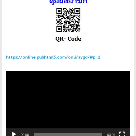
https://online.pubhtml5.com/onli/aygd/#p=1
ตัว
เล่น
ไฟล์
วิดีโอ
00:00
03:04