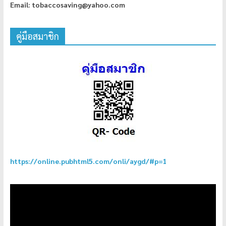
Email: tobaccosaving@yahoo.com
คู่มือสมาชิก
https://online.pubhtml5.com/onli/aygd/#p=1
ตัว
เล่น
ไฟล์
วิดีโอ