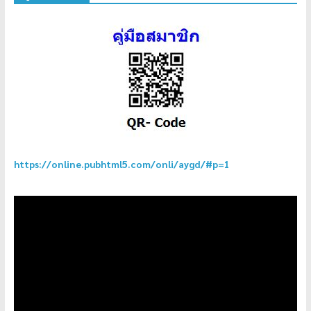
https://online.pubhtml5.com/onli/aygd/#p=1
ตัว
เล่น
ไฟล์
วิดีโอ