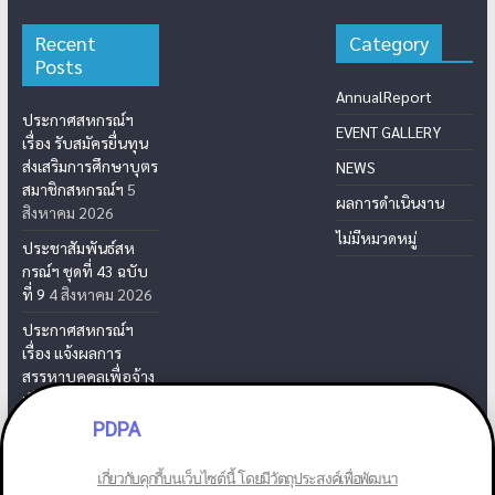
Recent
Category
Posts
AnnualReport
ประกาศสหกรณ์ฯ
EVENT GALLERY
เรื่อง รับสมัครยื่นทุน
ส่งเสริมการศึกษาบุตร
NEWS
สมาชิกสหกรณ์ฯ
5
ผลการดำเนินงาน
สิงหาคม 2026
ไม่มีหมวดหมู่
ประชาสัมพันธ์สห
กรณ์ฯ ชุดที่ 43 ฉบับ
ที่ 9
4 สิงหาคม 2026
ประกาศสหกรณ์ฯ
เรื่อง แจ้งผลการ
สรรหาบุคคลเพื่อจ้าง
เป็นเจ้าหน้าที่สห
กรณ์ฯ
31 กรกฎาคม
PDPA
2026
เกี่ยวกับคุกกี้บนเว็บไซต์นี้ โดยมีวัตถุประสงค์เพื่อพัฒนา