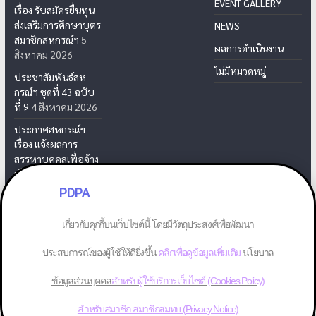
EVENT GALLERY
เรื่อง รับสมัครยื่นทุน
ส่งเสริมการศึกษาบุตร
NEWS
สมาชิกสหกรณ์ฯ
5
ผลการดำเนินงาน
สิงหาคม 2026
ไม่มีหมวดหมู่
ประชาสัมพันธ์สห
กรณ์ฯ ชุดที่ 43 ฉบับ
ที่ 9
4 สิงหาคม 2026
ประกาศสหกรณ์ฯ
เรื่อง แจ้งผลการ
สรรหาบุคคลเพื่อจ้าง
เป็นเจ้าหน้าที่สห
กรณ์ฯ
31 กรกฎาคม
PDPA
2026
เกี่ยวกับคุกกี้บนเว็บไซต์นี้ โดยมีวัตถุประสงค์เพื่อพัฒนา
ประสบการณ์ของผู้ใช้ให้ดียิ่งขึ้น
คลิกเพื่อดูข้อมูลเพิ่มเติม
นโยบาล
Copyright © 2026
สหกรณ์ออมทรัพย์พนักงานยาสูบ จำกัด
. All rights
ข้อมูลส่วนบุคคล
สำหรับผู้ใช้บริการเว็บไซต์ (Cookies Policy)
reserved.
Theme: ColorMag by
ThemeGrill
. Powered by
WordPress
.
สำหรับสมาชิก สมาชิกสมทบ (Privacy Notice)